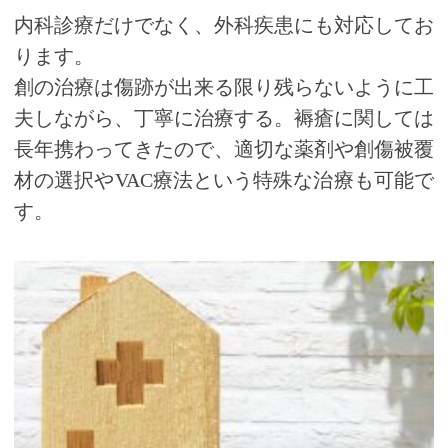
2026年1月より「外来データ提出加算」として
内科診療だけでなく、外科疾患にも対応してお
算定しておりましたが、厚生労働省の指針に
ります。
基づき2026年6月より「充実管理加算」と名称
創の治療は傷跡が出来る限り残らないように工
変更して算定させていただくことになりまし
夫しながら、丁寧に治療する。褥瘡に関しては
たのでご了承ください。
長年携わってきたので、適切な薬剤や創傷被覆
材の選択やVAC療法という特殊な治療も可能で
＜外来・在宅ベースアップ評価料＞
す。
当院は外来・在宅ベースアップ評価料(Ⅰ)を
算定しています。
これは、医療従事者の処遇改善（賃金引き上
げ）を目的として、診療報酬の中で設けられ
た評価料です。
・算定対象：初診時・再診時
・対象職員：医師を除く当院に勤務する全
職員
加算による収入は、対象職員の基本給・手