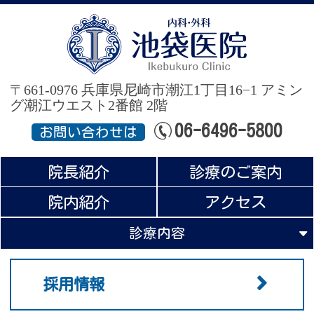
池
〒661-0976 兵庫県尼崎市潮江1丁目16−1
アミン
グ潮江ウエスト2番館 2階
06-6496-5800
お問い合わせは
院長紹介
診療のご案内
院内紹介
アクセス
診療内容
採用情報