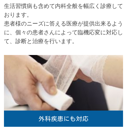
す。マイナ保険証を促進する等、医療ＤＸを
生活習慣病も含めて内科全般を幅広く診療して
通じて質の高い医療を提供できるよう取り組
おります。
んでいます。また、算定した診療報酬の区
患者様のニーズに答える医療が提供出来るよう
分・項目の名称及びその点数又は金額を記載
した詳細な明細書を無料で交付しています。
に、個々の患者さんによって臨機応変に対応し
て、診断と治療を行います。
＜充実管理加算＞
充実管理加算とは厚生労働省が実施する「外
来医療等調査」に準拠したデータを正確に作
成し、継続して提出されることを評価したも
のです。 提出されるデータは、患者個人を特
定できないようにしたうえで、厚生労働省に
おいて外来医療等に係る実態の把握・分析等
のために活用されます。 当院はこの調査にお
けるデータの実績が厚生労働省に認められた
外科疾患にも対応
保険医療機関に認定されております。