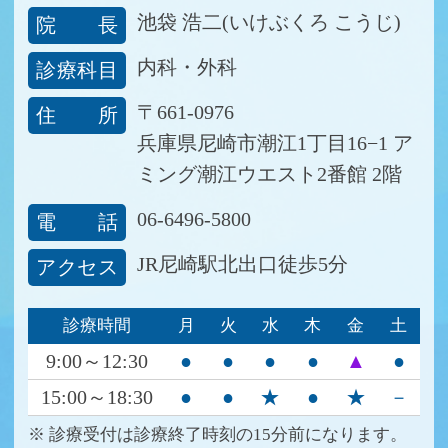
下記時間で発熱患者様の対応しておりますが
池袋 浩二(いけぶくろ こうじ)
院長
通常診療も行っておりますので、
直接来院さ
内科・外科
診療科目
れる前に一度お電話下さい
。
基本的には発熱対応は時間的隔離で感染防止
〒661-0976
住所
対策を行うため、通常診療後に行います。
兵庫県尼崎市潮江1丁目16−1
ア
午前診は
12：30～
、午後診は
18：30～
で診療
ミング潮江ウエスト2番館 2階
対応可能な時間を案内させていただきます。
06-6496-5800
電話
電話での問い合せ可能な時間は以下のとおり
です。
JR尼崎駅北出口徒歩5分
アクセス
月曜日： 9:00～12:00、15:00～18:00
診療時間
月
火
水
木
金
土
火曜日： 9:00～12:00、15:00～18:00
9:00～12:30
●
●
●
●
▲
●
水曜日： 9:00～12:00
木曜日： 9:00～12:00、15:00～18:00
15:00～18:30
●
●
★
●
★
－
金曜日： 9:00～12:00
(第2,第4のみ)
※ 診療受付は診療終了時刻の15分前になります。