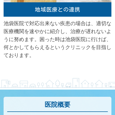
当・賞与の賃金改善に充てられ、医療サービ
地域医療との連携
スの質の維持。向上に活用されています。
ご理解とご協力をお願いいたします。
池袋医院で対応出来ない疾患の場合は、適切な
医療機関を速やかに紹介し、治療が遅れないよ
うに努めます。困った時は池袋医院に行けば、
＜特定疾患療養管理料、生活習慣病管理料の
何とかしてもらえるというクリニックを目指し
施設基準に係る掲示＞
当院では患者さんの状態に応じ、28日以上の
ております。
長期処方やリフィル処方箋の発行に対応して
います。長期処方やリフィル処方箋の交付が
可能かは病状に応じて医師が判断いたしま
す。
医院概要
発熱患者様の受診について