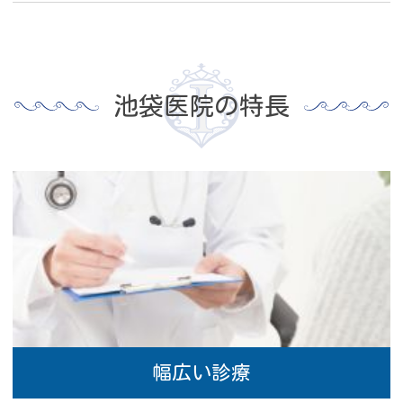
8/7(金)は通常は休診日ですが、午前診のみ診
療を行います。
池袋医院の特長
夏期休暇は
8/14(木)～8/17(月)
となっておりま
す。
ご迷惑をおかけいたしますが、何卒ご了承下
さい。
院内整備・加算について
＜電子的診療情報連携体制整備加算＞
当院は診察室等において、オンライン資格確
認等システムにより取得した診療情報等を活
幅広い診療
用して診療を実施している保険医療機関で