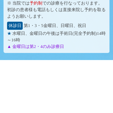
土曜日： 9:00～12:00
※ 当院では
予約制
での診療を行なっております。
初診の患者様も電話もしくは直接来院し予約を取る
参考：16歳以上（高校生以上）対応可
ようお願いします。
休診日
第1・3・5金曜日、日曜日、祝日
お知らせ
★
水曜日、金曜日の午後は手術日(完全予約制)14時
2021年6月14日(月) 「いわおかクリニック」を
～16時
継承し、「池袋医院」を開院しました。宜し
▲ 金曜日は第2・4のみ診療日
くお願い致します。