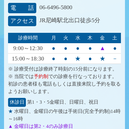
06-6496-5800
電話
JR尼崎駅北出口徒歩5分
アクセス
診療時間
月
火
水
木
金
土
9:00～12:30
●
●
●
●
▲
●
15:00～18:30
●
●
★
●
★
－
※ 診療受付は診療終了時刻の15分前になります。
※ 当院では
予約制
での診療を行なっております。
初診の患者様も電話もしくは直接来院し予約を取る
ようお願いします。
休診日
第1・3・5金曜日、日曜日、祝日
★
水曜日、金曜日の午後は手術日(完全予約制)14時
～16時
▲ 金曜日は第2・4のみ診療日