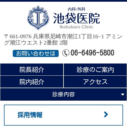
池
〒661-0976 兵庫県尼崎市潮江1丁目16−1
アミン
グ潮江ウエスト2番館 2階
06-6496-5800
お問い合わせは
院長紹介
診療のご案内
院内紹介
アクセス
診療内容
採用情報