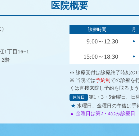
医院概要
)
診療時間
月
9:00～12:30
●
1丁目16−1
15:00～18:30
●
 2階
※ 診療受付は診療終了時刻の1
※ 当院では
予約制
での診療を
くは直接来院し予約を取るよう
第1・3・5金曜日、日
休診日
★
水曜日、金曜日の午後は手術日
▲ 金曜日は第2・4のみ診療日