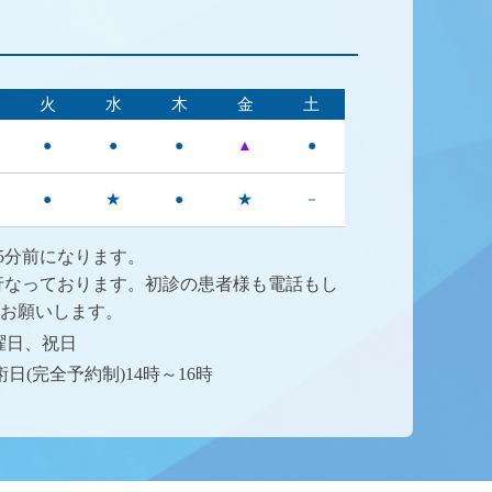
火
水
木
金
土
●
●
●
▲
●
●
★
●
★
－
5分前になります。
行なっております。初診の患者様も電話もし
お願いします。
曜日、祝日
(完全予約制)14時～16時