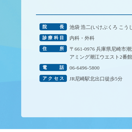
院長
池袋 浩二(いけぶくろ こうじ
診療科目
内科・外科
住所
〒661-0976
兵庫県尼崎市潮江
アミング潮江ウエスト2番館
電話
06-6496-5800
アクセス
JR尼崎駅北出口徒歩5分