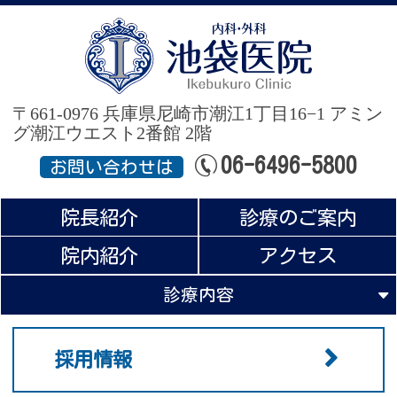
池
〒661-0976 兵庫県尼崎市潮江1丁目16−1
アミン
グ潮江ウエスト2番館 2階
06-6496-5800
お問い合わせは
院長紹介
診療のご案内
院内紹介
アクセス
診療内容
採用情報