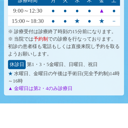
診療時間
月
火
水
木
金
土
9:00～12:30
●
●
●
●
▲
●
15:00～18:30
●
●
★
●
★
－
※ 診療受付は診療終了時刻の15分前になります。
※ 当院では
予約制
での診療を行なっております。
初診の患者様も電話もしくは直接来院し予約を取る
ようお願いします。
休診日
第1・3・5金曜日、日曜日、祝日
★
水曜日、金曜日の午後は手術日(完全予約制)14時
～16時
▲ 金曜日は第2・4のみ診療日