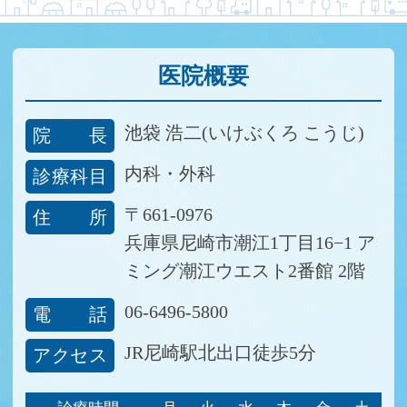
医院概要
池袋 浩二(いけぶくろ こうじ)
院長
内科・外科
診療科目
〒661-0976
住所
兵庫県尼崎市潮江1丁目16−1
ア
ミング潮江ウエスト2番館 2階
06-6496-5800
電話
JR尼崎駅北出口徒歩5分
アクセス